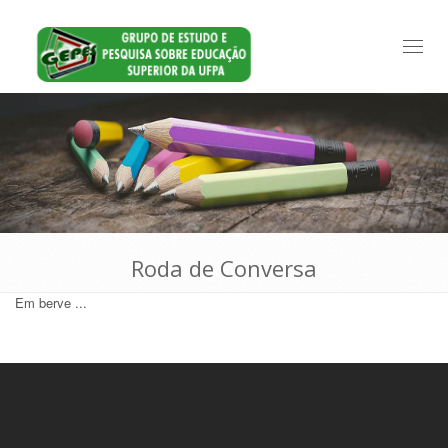
Toggl
naviga
Roda de Conversa
Em berve ...